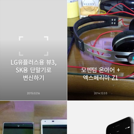
LG유플러스용 뷰3,
SK용 단말기로
모멘텀 온이어 +
변신하기
엑스페리아 Z1
2015.02.16
2014.12.03