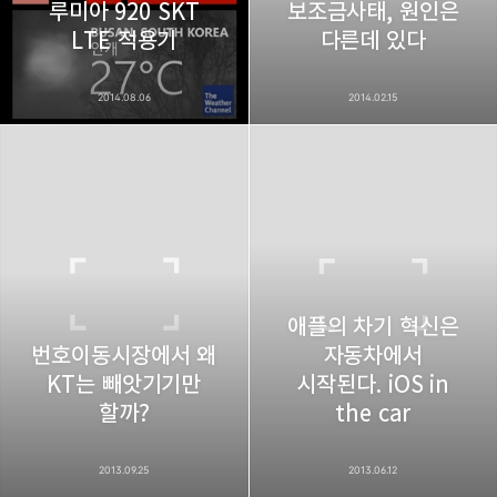
루미아 920 SKT
보조금사태, 원인은
LTE 적용기
다른데 있다
2014.08.06
2014.02.15
애플의 차기 혁신은
번호이동시장에서 왜
자동차에서
KT는 빼앗기기만
시작된다. iOS in
할까?
the car
2013.09.25
2013.06.12