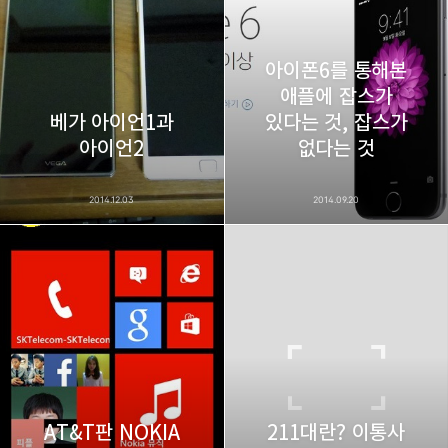
아이폰6를 통해본
애플에 잡스가
베가 아이언1과
있다는 것, 잡스가
아이언2
없다는 것
2014.12.03
2014.09.20
AT&T판 NOKIA
211대란? 이통사