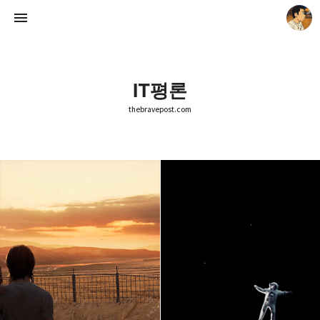
IT평론
thebravepost.com
thebravepost.com
안난98