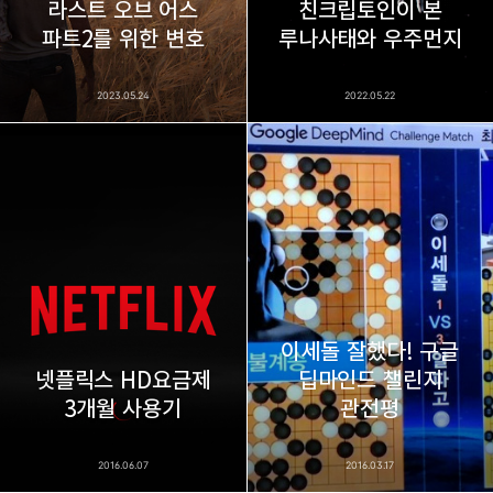
라스트 오브 어스
친크립토인이 본
파트2를 위한 변호
루나사태와 우주먼지
2023.05.24
2022.05.22
이세돌 잘했다! 구글
넷플릭스 HD요금제
딥마인드 챌린지
3개월 사용기
관전평
2016.06.07
2016.03.17