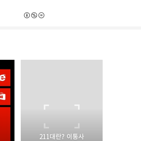
리
밴드
211대란? 이통사