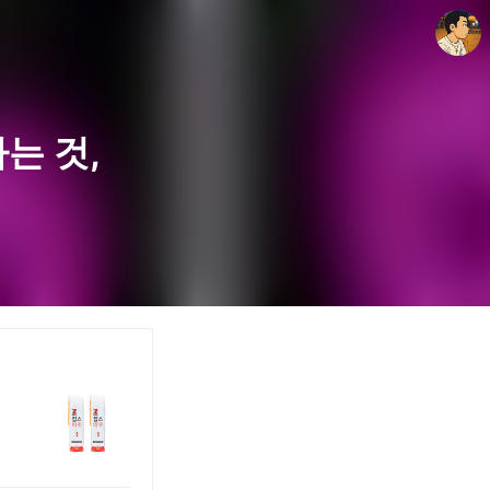
는 것,
thebravepost.com
안난98