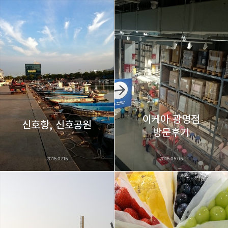
이케아 광명점
신호항, 신호공원
방문후기
2015.07.15
2015.05.05