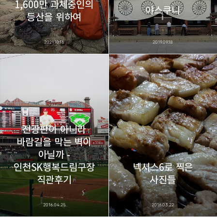
1,600만 과체중인의
야스쿠니
등산을 위하여
2021.10.16
2019.09.18
전광판이 아니라
바람길을 막는 벽이
아닐까 -
인천SK행복드림구장
넥서스6로 찍은
직관후기
사진들
2016.04.25
2016.03.22