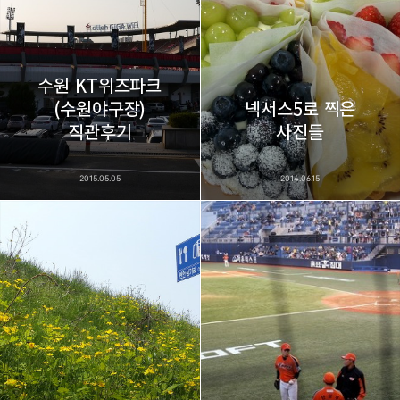
수원 KT위즈파크
(수원야구장)
넥서스5로 찍은
직관후기
사진들
2015.05.05
2014.06.15