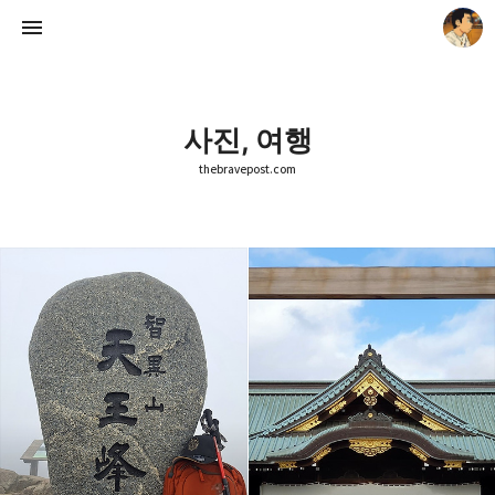
사진, 여행
thebravepost.com
thebravepost.com
안난98