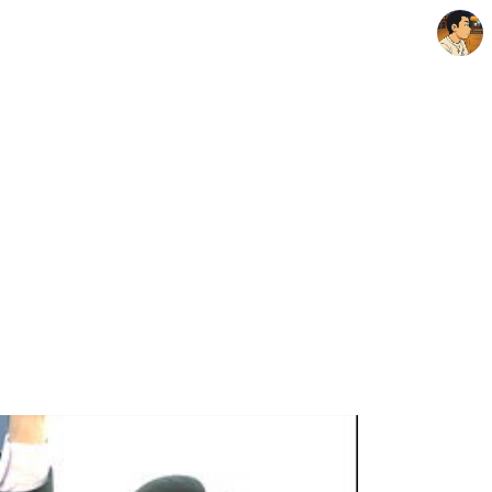
thebravepost.com
안난98