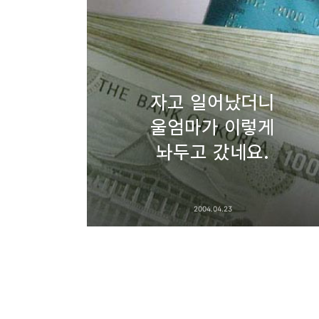
자고 일어났더니
울엄마가 이렇게
놔두고 갔네요.
2004.04.23