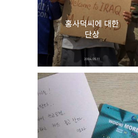
홍사덕씨에 대한
단상
2004.05.11