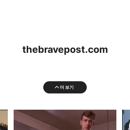
thebravepost.com
더 보기