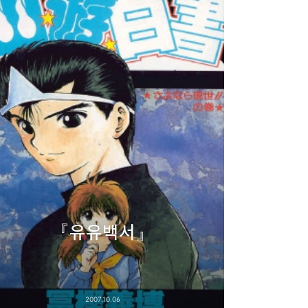
『유유백서』
2007.10.06