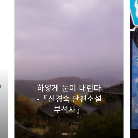
하얗게 눈이 내린다
-『신경숙 단편소설
부석사』
2007.10.31