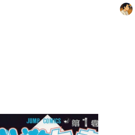
thebravepost.com
안난98