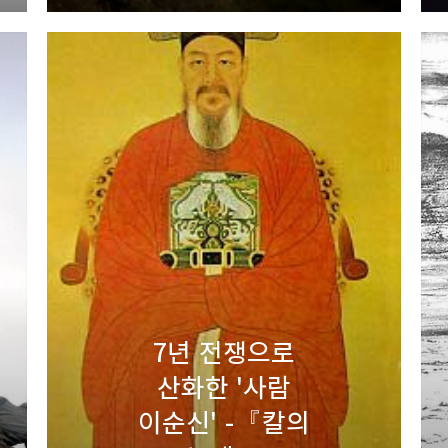
7년 전쟁으로
산화한 '사람
이순신' -『칼의