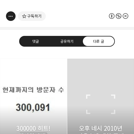
구독하기
댓글
공유하기
다른 글
thebravepost.com
bravesjb@gmail.com, South Korea, Since 2004
구독하기
카카오톡
라인
트위터
구독하기
300000 히트!
오후 네시 2010년
카카오스토리
밴드
네이버 블로그
Pocke