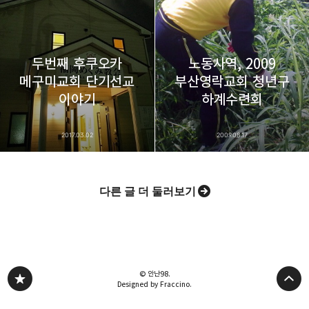
두번째 후쿠오카
노동사역, 2009
메구미교회 단기선교
부산영락교회 청년구
이야기
하계수련회
2017.03.02
2009.08.17
다른 글 더 둘러보기
© 안난98.
Designed by Fraccino.