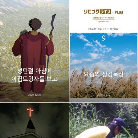
thebravepost.com
bravesjb@gmail.com, South Korea, Since 2004
구독하기
카카오톡
라인
트위터
구독하기
성탄절 아침에
카카오스토리
밴드
네이버 블로그
Pocke
요즘의 성경묵상
이집트왕자를 보고
2023.12.25
2021.09.14