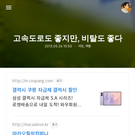
고속도로도 좋지만, 비탈도 좋다
2013.05.26 10:50
사진, 여행
thebravepost.com
안난98
http://m.coupang.com
광고
갤럭시 쿠팡 자급제 갤럭시 할인
삼성 갤럭시 자급제 S.A 시리즈!
로켓배송으로 내일 도착! 와우회원
무료배송, 30일 반품! 부모님,
키즈폰으로 안심!
http://macaulove.kr
광고
마카오힐링컴퍼니