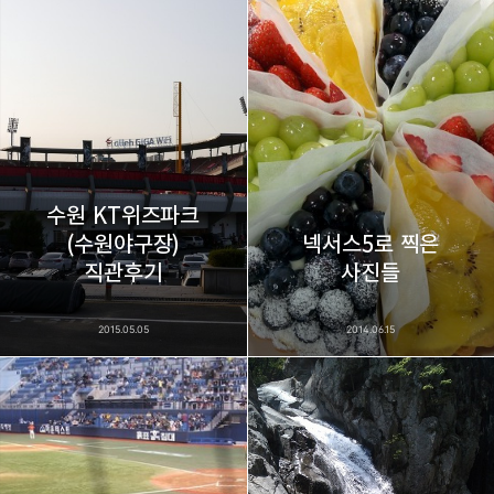
thebravepost.com
bravesjb@gmail.com, South Korea, Since 2004
구독하기
카카오톡
라인
트위터
구독하기
수원 KT위즈파크
(수원야구장)
넥서스5로 찍은
카카오스토리
밴드
네이버 블로그
Pocke
직관후기
사진들
2015.05.05
2014.06.15