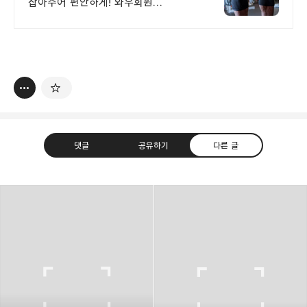
잡아주어 편안하게! 와우회원
무료배송. 답답함 없는 보호대, 땀 걱정
없이 쾌적하게! 와우회원 30일 내 무료
반품.
댓글
공유하기
다른 글
thebravepost.com
bravesjb@gmail.com, South Korea, Since 2004
구독하기
카카오톡
라인
트위터
구독하기