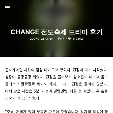
CHANGE 전도축제 드라마 후기
2009.01.28 06:26
일상의 기록/For Christ
thebravepost.com
안난98
올라가야할 시간이 점점 다가오고 있었다. 긴장이 되기 시작했다.
심장이 쿵쾅쿵쾅 뛰었다. 긴장을 풀어보려 심호흡도 해보고 몸도
풀어보고 팔짝팔짝 뛰기도 했다. 그래도 긴장은 풀리지 않았다.
이제 남은 시간은 5분. 가슴이 벌렁벌렁. 터질 것 같았다. 두 손을
모으고 기도를 드렸다.
"주님, 저희가 많이 부족한 가운데 모였습니다. 각자의 일상에 쫓