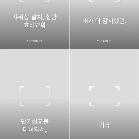
샤워장 설치, 함양
카카오스토리
밴드
네이버 블로그
Pocke
내가 더 감사했던,
효리교회
2009.08.08
2009.08.01
단기선교를
귀국
다녀와서,