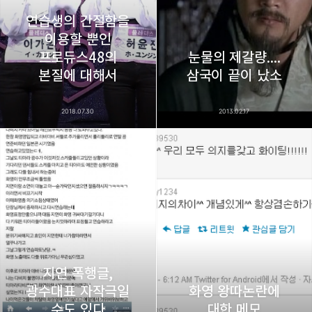
연습생의 간절함을
이용할 뿐인
프로듀스48의
눈물의 제갈량....
카카오스토리
밴드
네이버 블로그
Pocke
본질에 대해서
삼국이 끝이 났소
2018.07.30
2013.02.17
지연 폭행글,
광수대표 자작극일
화영 왕따논란에
수도 있다
대한 메모