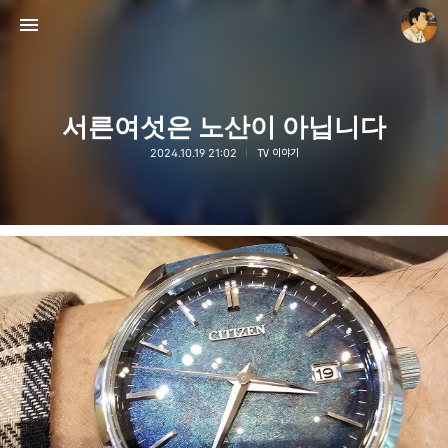
서른여섯은 노산이 아닙니다
2024.10.19 21:02
TV 이야기
thebravepost.com
안난98