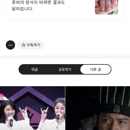
간절함을위한가장과학적인한알
준비의 방식이 바뀌면 결과도
달라집니다.
구독하기
댓글
공유하기
다른 글
thebravepost.com
bravesjb@gmail.com, South Korea, Since 2004
구독하기
카카오톡
라인
트위터
구독하기