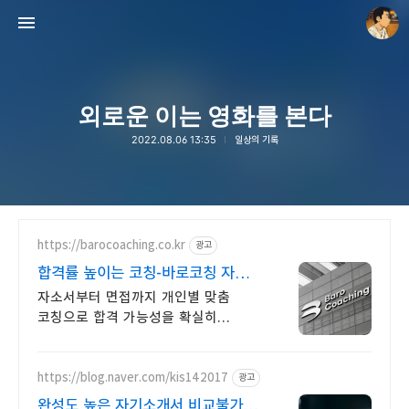
외로운 이는 영화를 본다
2022.08.06 13:35
일상의 기록
thebravepost.com
안난98
https://barocoaching.co.kr
광고
합격률 높이는 코칭-바로코칭 자소서
및 면접대비 완벽정리
자소서부터 면접까지 개인별 맞춤
코칭으로 합격 가능성을 확실히
높입니다 전현직 면접관 기준으로 합격
가능성을 높이는 실전 맞춤 코칭
https://blog.naver.com/kis142017
광고
완성도 높은 자기소개서 비교불가,