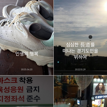
thebravepost.com
bravesjb@gmail.com, South Korea, Since 2004
구독하기
카카오톡
라인
트위터
구독하기
심심한 長道를
떠나는 경기도민을
카카오스토리
밴드
네이버 블로그
Pocke
인생의 행복
위하여
2023.06.23
2022.10.29