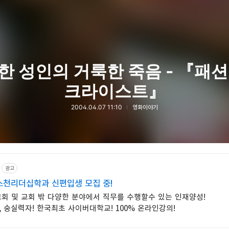
한 성인의 거룩한 죽음 - 『패션
크라이스트』
2004.04.07 11:10
영화이야기
광고
천리더십학과 신편입생 모집 중!
회 및 교회 밖 다양한 분야에서 직무를 수행할수 있는 인재양성!
 숭실력자! 한국최초 사이버대학교! 100% 온라인강의!