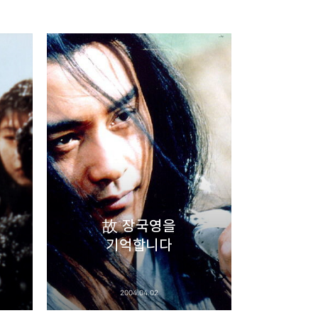
리
밴드
故 장국영을
기억합니다
2004.04.02