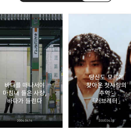
uth Korea, Since 2004
카카오톡
트위터
Facebook
카카오스토
당신도 모르게
바다를 떠나서야
찾아온 첫사랑의
Pocket
Evernote
마침내 들은 사랑,
추억 -
바다가 들린다
『러브레터』
2004.04.14
2004.04.05