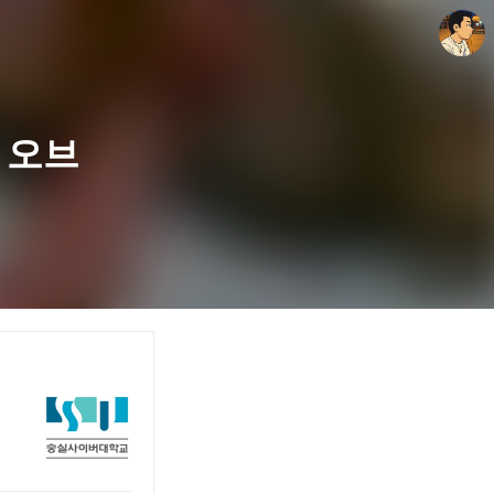
 오브
thebravepost.com
안난98