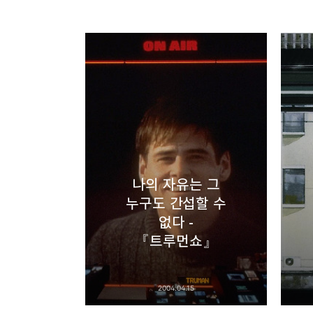
thebravepost.com
bravesjb@gmail.com, So
구독하기
구독하기
나의 자유는 그
누구도 간섭할 수
네이버 블로그
없다 -
『트루먼쇼』
2004.04.15