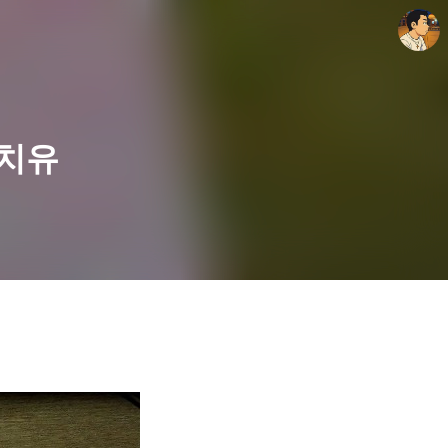
 치유
thebravepost.com
안난98