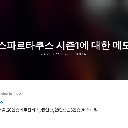
스파르타쿠스 시즌1에 대한 메
2012.03.22 21:28
TV 이야기
usine.kr
광고
스
 서울,20인승리무진버스,45인승,28인승,16인승,버스대절