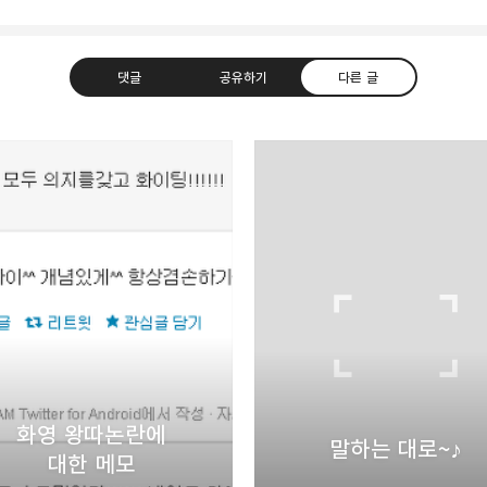
댓글
공유하기
다른 글
uth Korea, Since 2004
카카오톡
트위터
Facebook
카카오스토
Pocket
Evernote
화영 왕따논란에
말하는 대로~♪
대한 메모