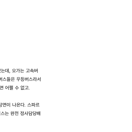
는데, 오가는 고속버
즘 버스들은 우등버스라서
 어쩔 수 없고.
장면이 나온다. 스파르
서스는 완전 정사담당배