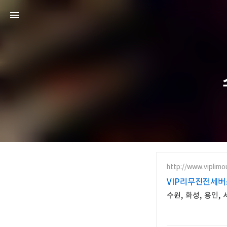
http://www.viplimo
VIP리무진전세버
수원, 화성, 용인,