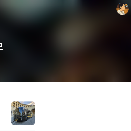
모
thebravepost.com
안난98