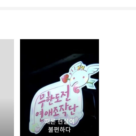
리
밴드
때론 현실이
불편하다