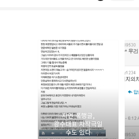
thebravepost.com
bravesjb@gmail.com, So
구독하기
구독하기
지연 폭행글,
네이버 블로그
광수대표 자작극일
수도 있다