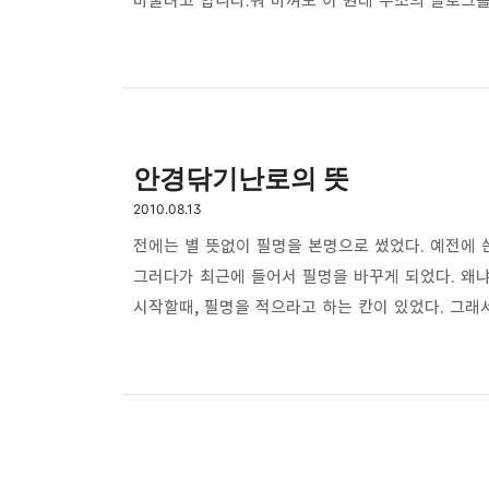
바꿀려고 합니다.뭐 바껴도 이 원래 주소의 블로그
생각입니다.young-phil.tistory.com 으로 접속해도
안된다면 뭐 어쩔 수 없겠지만요.블로그 제목도 바뀌
유쾌한 블로그'로 바뀝니다.저 제목을 보고 눈치챈
급감하겠네요.방문자 거의 대…
안경닦기난로의 뜻
2010.08.13
전에는 별 뜻없이 필명을 본명으로 썼었다. 예전에 쓴 
그러다가 최근에 들어서 필명을 바꾸게 되었다. 왜
시작할때, 필명을 적으라고 하는 칸이 있었다. 그
안떠오르는 거였다. 그래서 시간을 두고 천천히 필명
상당히 촌스러운 거 밖에 없었다. 나는 나만의 자유
연인에서 따온 '울빠리' 원래 이름인 박영필에서 영
대입시킨 '영파링' 본명을 영어로 바꾸어서 yo…