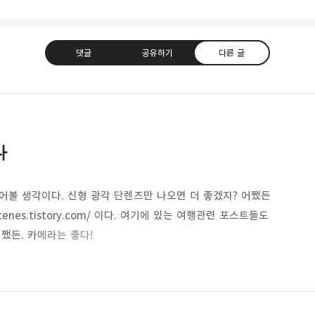
댓글
공유하기
다른 글
다
uth Korea, Since 2004
카카오톡
트위터
Facebook
카카오스토
찍어볼 생각이다. 신형 광각 단렌즈만 나오면 더 좋겠지? 어쨌든
cenes.tistory.com/ 이다. 여기에 있는 여행관련 포스트들도
쨌든. 카메라는 좋다!
Pocket
Evernote