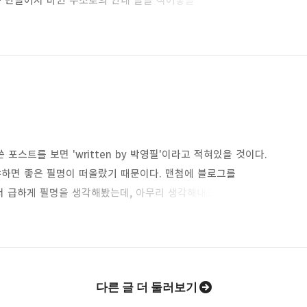
를 만들어서 바뀐 주소로의 안내 글을 적어놓을
 cheerfulblog.tistory.com 으로 들어올 수 있게끔요.뭐
는데요, 그냥 '안경닦기난로 블로그'에서 '안경닦기난로의
 사람은 눈치를 채셨겠지만요.이제 앞으로 블로그 방문자수가
포스트를 보면 'written by 박영필'이라고 적혀있을 것이다.
냐하면 좋은 필명이 떠올랐기 때문이다. 맨첨에 블로그를
래서 급하게 필명을 생각해봤는데, 아무리 생각해내도 좋은게
을 생각해봤는데, 원래 사람이 그래서 그런지, 떠오르는 필명도
로운 길을 가겠다는 뜻의 '프리로드' 당시 유행했던 파리의
필을 숫자 08(영팔)로 변형시켜서 거기에다 모 과자이름까지
다른 글 더 둘러보기