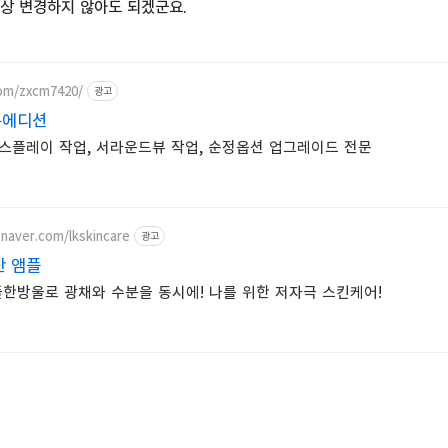
이상 변경하지 않아도 되겠군요.
com/zxcm7420/
광고
튠에디션
스플레이 작업, 서라운드뷰 작업, 순정옵션 업그레이드 전문
.naver.com/lkskincare
광고
산 앰플
한방울로 광채와 수분을 동시에! 나를 위한 저자극 스킨케어!