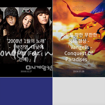
thebravepost.com
bravesjb@gmail.com, South Korea, Since 2004
구독하기
카카오톡
라인
트위터
구독하기
자유를 향한 무한한
'2008년 1월의 노래'
꿈의 형상 -
-『박진영, 대낮에
「Vangelis -
한 이별 (Feat.
Conquest Of
카카오스토리
밴드
네이버 블로그
Pocke
선예)』
Paradises」
2008.02.27
2008.01.28