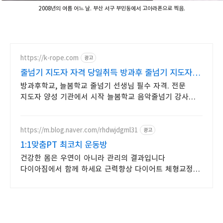
2008년의 여름 어느 날. 부산 서구 부민동에서 고아라폰으로 찍음.
https://k-rope.com
광고
줄넘기 지도자 자격 당일취득 방과후 줄넘기 지도자
양성
방과후학교, 늘봄학교 줄넘기 선생님 필수 자격. 전문
지도자 양성 기관에서 시작 늘봄학교 음악줄넘기 강사
자격 연수. 지도자 자격증 취득. 강사 활동을 시작하세요
https://m.blog.naver.com/rhdwjdgml31
광고
1:1맞춤PT 최코치 운동방
건강한 몸은 우연이 아니라 관리의 결과입니다
다이아짐에서 함께 하세요 근력향상 다이어트 체형교정
케어까지 개인맞춤형 전문 트레이닝을 경험하세요