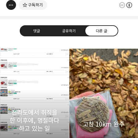
구독하기
댓글
공유하기
다른 글
thebravepost.com
bravesjb@gmail.com, South Korea, Since 2004
구독하기
카카오톡
라인
트위터
구독하기
전라도에서 취직을
한 이후에, 명절마다
카카오스토리
밴드
네이버 블로그
Pocke
고창 10km 완주
하고 있는 일