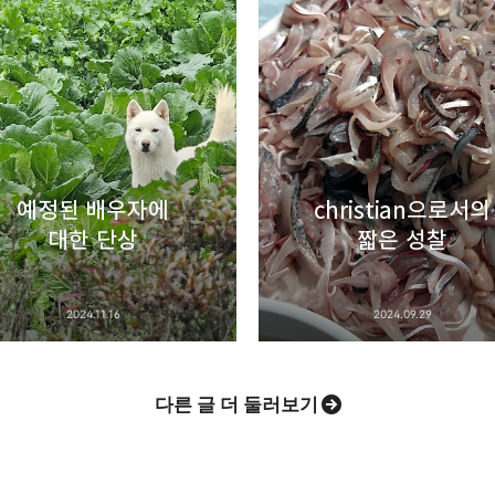
uth Korea, Since 2004
카카오톡
트위터
Facebook
카카오스토
Pocket
Evernote
예정된 배우자에
christian으로서의
대한 단상
짧은 성찰
2024.11.16
2024.09.29
다른 글 더 둘러보기