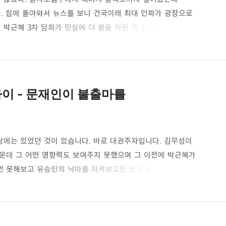
 집에 돌아와서 뉴스를 보니 건국이래 최대 인파가 광장으로
박근혜 3차 담화가 민심에 더 불을 지핀 것 같았다. 나도 그
로 가야겠다고 다짐한 터였다.박근혜는 3차 담화에서 자기의
하야를 한다던가 탄핵을 하라 하던가 하는 말은 하지 않았다.
했다고 본다. 확실한 단어선택을 하지 않음으로서 오히려 해석의
 이해했다…
이 - 문재인이 불출마를
에는 있었던 것이 있습니다. 바로 대권주자입니다. 김무성이
운데 그 어떤 영향력도 보여주지 못했으며 그 이전에 박근혜가
번 못해보고 유승민의 낙마를 지켜보고만 있는 등 독자적인
은 박근혜 당선 이후 긴 시간동안 차기 대통령지지도 조사에서
로서의 면모를 갖추고 있으며 안철수 또한 야권단일화 요구를
기장사를 잘해나가며 어느정도 대권주자로서의 입지를 다지는데
결과가 나왔다고 이야기하…