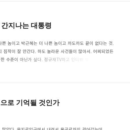
 간지나는 대통령
uth Korea, Since 2004
카카오톡
트위터
Facebook
카카오스토
나쁜 놈이고 박근혜는 더 나쁜 놈이고 까도까도 끝이 없다는 것.
 짐작이 잘 안간다. 하도 놀라운 사건들이 많아서. 어찌되었든
 수준이 아닌가 싶다. 정규재TV하고 인터뷰 하는거 보면서 아
정치적 능력이 없는 아줌마를 잘 포장해서 대통령으로
Pocket
Evernote
면서 동시에 사람은 역시 뿌린대로 거둔다는 옛말이 하나도
노통탄핵하면서 빙긋이 웃던 박근혜의 얼굴이 기억난다.이명박
다 필요없고 그…
명으로 기억될 것인가
이 많았다. 을지로입구에서 내려서 율곡로까지 걸어갔는데