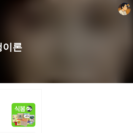
행이론
thebravepost.com
안난98