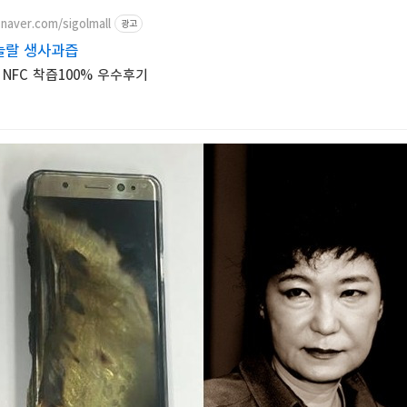
.naver.com/sigolmall
광고
놀랄 생사과즙
NFC 착즙100% 우수후기