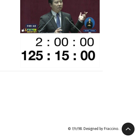
© 안난98.
Designed by Fraccino.