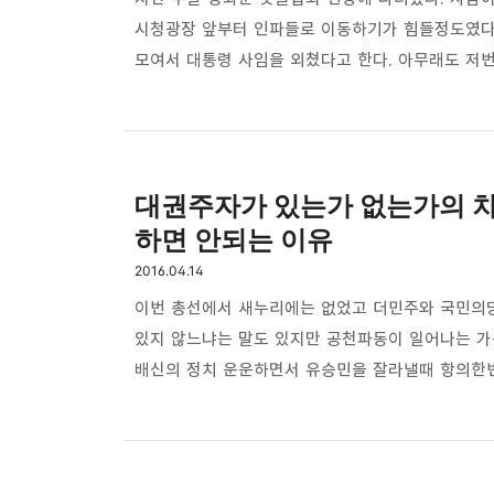
시청광장 앞부터 인파들로 이동하기가 힘들정도였다.
모여서 대통령 사임을 외쳤다고 한다. 아무래도 저번 
담화를 보고는 이번에는 무슨 일이 있어도 광화문으
퇴진문제를 국회에서 정해서 넘기라고 했다. 자기가 
나는 대통령의 그 애매한 말이 오히려 국민을 자극
여지를 남겨놓았고 그것을 많은 사람들은 개헌으로
대권주자가 있는가 없는가의 차
하면 안되는 이유
2016.04.14
이번 총선에서 새누리에는 없었고 더민주와 국민의당
있지 않느냐는 말도 있지만 공천파동이 일어나는 가
배신의 정치 운운하면서 유승민을 잘라낼때 항의한
대권주자로서의 모습을 갖지 못했습니다.반면 문재인
항상 수위권을 유지하고 있는 등 누가봐도 대권주자
거부한채 호남과 리버럴 연합이 파토나든 말든 자
성공했습니다.흔히들 새누리가 너무 못해서 이런 