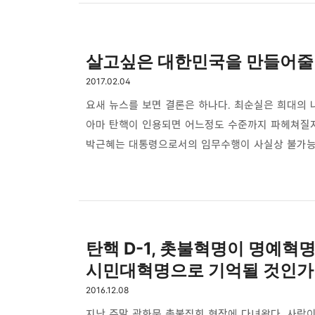
thebravepost.com
살고싶은 대한민국을 만들어줄
bravesjb@gmail.com, So
구독하기
2017.02.04
구독하기
요새 뉴스를 보면 결론은 하나다. 최순실은 희대의 
아마 탄핵이 인용되면 어느정도 수준까지 파헤쳐질지
박근혜는 대통령으로서의 임무수행이 사실상 불가능한
이 사람은 그냥 아줌마구나 하고 깨달았다. 아무 
네이버 블로그
만들어놓은게 박근혜 정부 4년간의 실체였다. 그러
틀리지 않았구나 하고 생각하게 되는데 난 아직도 
박근혜 9년을 겪으면서 결론은 정책이고 나발이고 
탄핵 D-1, 촛불혁명이 명예혁
시민대혁명으로 기억될 것인가
2016.12.08
지난 주말 광화문 촛불집회 현장에 다녀왔다. 사람