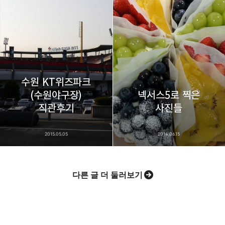
수원 KT위즈파크
(수원야구장)
넥서스5로 찍은
직관후기
사진들
2015.05.05
2014.06.15
다른 글 더 둘러보기