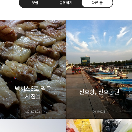
댓글
공유하기
다른 글
thebravepost.com
bravesjb@gmail.com, South Korea, Since 2004
구독하기
카카오톡
라인
트위터
구독하기
넥서스6로 찍은
카카오스토리
밴드
네이버 블로그
Pocke
신호항, 신호공원
사진들
2016.03.22
2015.07.15