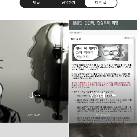
댓글
공유하기
다른 글
thebravepost.com
bravesjb@gmail.com, South Korea, Since 2004
구독하기
카카오톡
라인
트위터
구독하기
카카오스토리
밴드
네이버 블로그
Pocke
띵~~
취향테스트
2011.06.11
2011.06.05