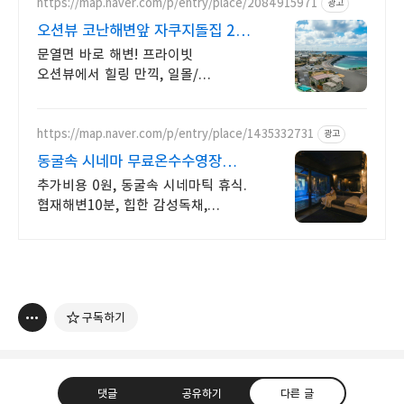
https://map.naver.com/p/entry/place/2084915971
광고
오션뷰 코난해변앞 자쿠지돌집 2인
~10인 대가족/단체예약
문열면 바로 해변! 프라이빗
오션뷰에서 힐링 만끽, 일몰/
일출명소로 인생샷 필수. 제주 감성
예쁘다고 소문난 힐링스테이,
바배큐불멍, 스파족욕,
https://map.naver.com/p/entry/place/1435332731
광고
제주바다보러오세요
동굴속 시네마 무료온수수영장
독특하고 아늑한 나만의아지트
추가비용 0원, 동굴속 시네마틱 휴식.
협재해변10분, 힙한 감성독채,
무료바베큐 감성독채,동굴의 아늑함
풀사이드 시네마의 낭만. 잊지못할
태교여행&커플여행의 완성
구독하기
댓글
공유하기
다른 글