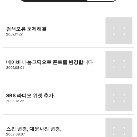
검색오류 문제해결
thebravepost.com
2009.11.29
bravesjb@gmail.com, South Korea, Since 2004
구독하기
카카오톡
라인
트위터
구독하기
네이버 나눔고딕으로 폰트를 변경합니다
2009.08.01
카카오스토리
밴드
네이버 블로그
Pocke
SBS 라디오 위젯 추가.
2008.12.22
스킨 변경, 대문사진 변경.
2008.08.07